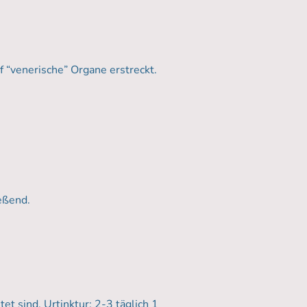
f “venerische” Organe erstreckt.
eßend.
et sind. Urtinktur: 2-3 täglich 1