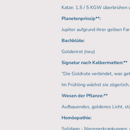
Katze: 1,5 / 5 KGW überbrühen u
Planetenprinzip**:
Jupiter aufgrund ihrer gelben Fa
Bachblüte:
Goldenrot (neu)
Signatur nach Kalbermatten:**
“Die Goldrute verbindet, was ge
Im Frühling wächst sie zögerlic
Wesen der Pflanze:**
Aufbauendes, goldenes Licht, st
Homöopathie:
Solidago - Nierenerkrankungen, d