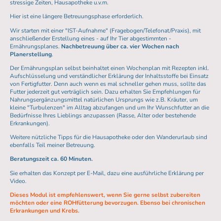
stressige Zeiten, Hausapotheke u.v.m.
Hier ist eine längere Betreuungsphase erforderlich.
Wir starten mit einer "IST-Aufnahme" (Fragebogen/Telefonat/Praxis), mit
anschließender Erstellung eines - auf Ihr Tier abgestimmten -
Ernährungsplanes.
Nachbetreuung über ca. vier Wochen nach
Planerstellung
.
Der Ernährungsplan selbst beinhaltet einen Wochenplan mit Rezepten inkl.
Aufschlüsselung und verständlicher Erklärung der Inhaltsstoffe bei Einsatz
von Fertigfutter. Denn auch wenn es mal schneller gehen muss, sollte das
Futter jederzeit gut verträglich sein. Dazu erhalten Sie Empfehlungen für
Nahrungsergänzungsmittel natürlichen Ursprungs wie z.B. Kräuter, um
kleine "Turbulenzen" im Alltag abzufangen und um Ihr Wunschfutter an die
Bedürfnisse Ihres Lieblings anzupassen (Rasse, Alter oder bestehende
Erkrankungen).
Weitere nützliche Tipps für die Hausapotheke oder den Wanderurlaub sind
ebenfalls Teil meiner Betreuung.
Beratungszeit ca. 60 Minuten.
Sie erhalten das Konzept per E-Mail, dazu eine ausführliche Erklärung per
Video.
Dieses Modul ist empfehlenswert, wenn Sie gerne selbst zubereiten
möchten oder eine ROHfütterung bevorzugen. Ebenso bei chronischen
Erkrankungen und Krebs.