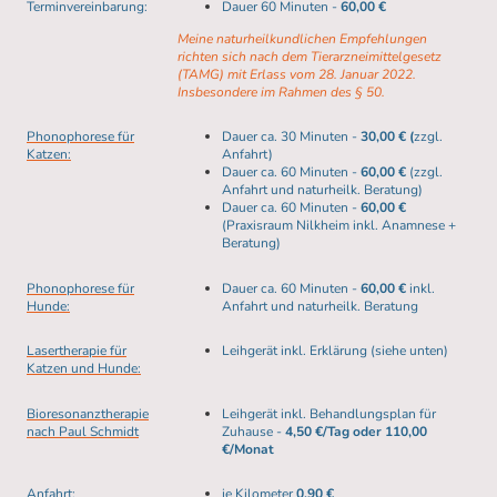
Terminvereinbarung:
Dauer 60 Minuten -
60,00 €
Meine naturheilkundlichen Empfehlungen
richten sich nach dem Tierarzneimittelgesetz
(TAMG) mit Erlass vom 28. Januar 2022.
Insbesondere im Rahmen des § 50.
Phonophorese für
Dauer ca. 30 Minuten -
30,00 € (
zzgl.
Katzen:
Anfahrt)
Dauer ca. 60 Minuten -
60,00 €
(zzgl.
Anfahrt und naturheilk. Beratung)
Dauer ca. 60 Minuten -
60,00 €
(Praxisraum Nilkheim inkl. Anamnese +
Beratung)
Phonophorese für
Dauer ca. 60 Minuten -
60,00 €
inkl.
Hunde:
Anfahrt und naturheilk. Beratung
Lasertherapie für
Leihgerät inkl. Erklärung (siehe unten)
Katzen und Hunde:
Bioresonanztherapie
Leihgerät inkl. Behandlungsplan für
nach Paul Schmidt
Zuhause -
4,50 €/Tag oder 110,00
€/Monat
Anfahrt:
je Kilometer
0,90 €