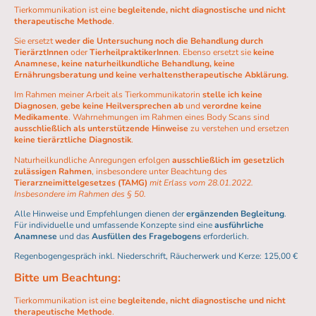
Tierkommunikation ist eine
begleitende, nicht diagnostische und nicht
therapeutische Methode
.
Sie ersetzt
weder die Untersuchung noch die Behandlung durch
TierärztInnen
oder
TierheilpraktikerInnen
. Ebenso ersetzt sie
keine
Anamnese, keine naturheilkundliche Behandlung, keine
Ernährungsberatung und keine verhaltenstherapeutische Abklärung.
Im Rahmen meiner Arbeit als Tierkommunikatorin
stelle ich keine
Diagnosen
,
gebe keine Heilversprechen ab
und
verordne keine
Medikamente
. Wahrnehmungen im Rahmen eines Body Scans sind
ausschließlich als unterstützende Hinweise
zu verstehen und ersetzen
keine tierärztliche Diagnostik
.
Naturheilkundliche Anregungen erfolgen
ausschließlich im gesetzlich
zulässigen Rahmen
, insbesondere unter Beachtung des
Tierarzneimittelgesetzes (TAMG)
mit Erlass vom 28.01.2022.
Insbesondere im Rahmen des § 50.
Alle Hinweise und Empfehlungen dienen der
ergänzenden Begleitung
.
Für individuelle und umfassende Konzepte sind eine
ausführliche
Anamnese
und das
Ausfüllen des Fragebogens
erforderlich.
Regenbogengespräch inkl. Niederschrift, Räucherwerk und Kerze: 125,00 €
Bitte um Beachtung:
Tierkommunikation ist eine
begleitende, nicht diagnostische und nicht
therapeutische Methode
.