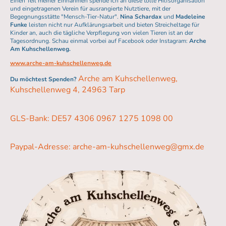
Einen Teil meiner Einnahmen spende ich an diese tolle Hilfsorganisation
und eingetragenen Verein für ausrangierte Nutztiere, mit der
Begegnungsstätte "Mensch-Tier-Natur".
Nina Schardax
und
Madeleine
Funke
leisten nicht nur Aufklärungsarbeit und bieten Streicheltage für
Kinder an, auch die tägliche Verpflegung von vielen Tieren ist an der
Tagesordnung. Schau einmal vorbei auf Facebook oder Instagram:
Arche
Am Kuhschellenweg.
www.arche-am-kuhschellenweg.de
Arche am Kuhschellenweg,
Du möchtest Spenden?
Kuhschellenweg 4, 24963 Tarp
GLS-Bank: DE57 4306 0967 1275 1098 00
Paypal-Adresse: arche-am-kuhschellenweg@gmx.de