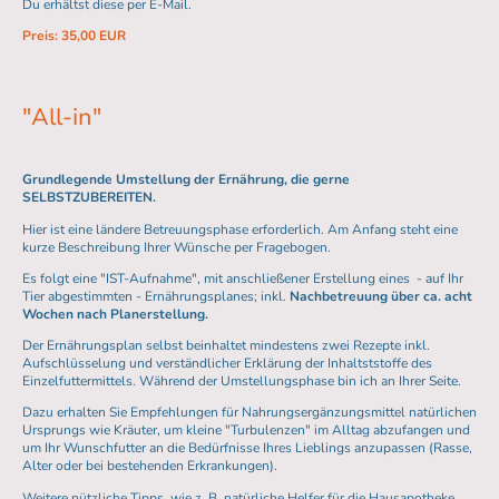
Du erhältst diese per E-Mail.
Preis: 35,00 EUR
"All-in"
Grundlegende Umstellung der Ernährung, die gerne
SELBSTZUBEREITEN.
Hier ist eine ländere Betreuungsphase erforderlich. Am Anfang steht eine
kurze Beschreibung Ihrer Wünsche per Fragebogen.
Es folgt eine "IST-Aufnahme", mit anschließener Erstellung eines - auf Ihr
Tier abgestimmten - Ernährungsplanes; inkl.
Nachbetreuung über ca. acht
Wochen nach Planerstellung.
Der Ernährungsplan selbst beinhaltet mindestens zwei Rezepte inkl.
Aufschlüsselung und verständlicher Erklärung der Inhaltststoffe des
Einzelfuttermittels. Während der Umstellungsphase bin ich an Ihrer Seite.
Dazu erhalten Sie Empfehlungen für Nahrungsergänzungsmittel natürlichen
Ursprungs wie Kräuter, um kleine "Turbulenzen" im Alltag abzufangen und
um Ihr Wunschfutter an die Bedürfnisse Ihres Lieblings anzupassen (Rasse,
Alter oder bei bestehenden Erkrankungen).
Weitere nützliche Tipps, wie z. B. natürliche Helfer für die Hausapotheke