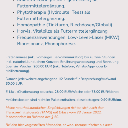
Futtermittelergänzung.
Phytotherapie (Hydrolate, Tees) als
Futtermittelergänzung.
Homöopathie (Tinkturen, Riechdosen/Globuli).
Horvis, Vitalpilze als Futtermittelergänzung.
Frequenzanwendungen: Low-Level-Laser (MKW),
Bioresonanz, Phonophorese.
Erstanamnese (inkl. vorheriger Tierkommunikation) bis zu zwei Stunden
inkl. naturheilkundlichem Konzept, Ernährungsanpassung und Betreuung
über vier Wochen
260,00
EUR (inkl. Telefon-, Whats-App- oder E-
Mailbetreuung).
Danach jede weitere angefangene 1/2 Stunde für Besprechung/Aufwand
30,00
EUR.
E-Mail-/Chatberatung pauschal
25,00
EUR/Woche oder
75,00
EUR/Monat.
Anfahrtskosten sind nicht im Paket enthalten, diese betragen:
0,90 EUR/km
.
Meine naturheilkundlichen Empfehlungen richten sich nach dem
Tierarzneimittelgesetz (TAMG) mit Erlass vom 28. Januar 2022.
Insbesondere im Rahmen des § 50.
Bei den hier vorgestellten Methoden, sowohI therapeutischer als auch