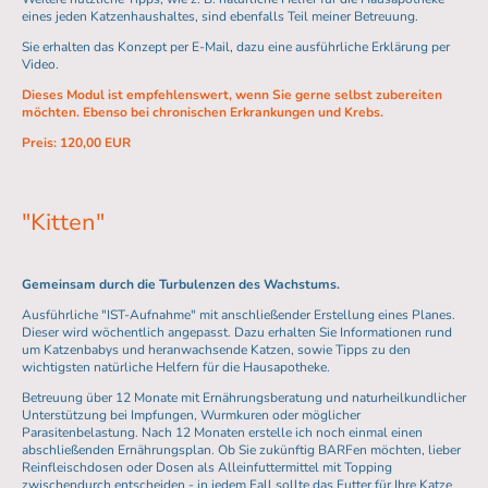
eines jeden Katzenhaushaltes, sind ebenfalls Teil meiner Betreuung.
Sie erhalten das Konzept per E-Mail, dazu eine ausführliche Erklärung per
Video.
Dieses Modul ist empfehlenswert, wenn Sie gerne selbst zubereiten
möchten. Ebenso bei chronischen Erkrankungen und Krebs.
Preis: 120,00 EUR
"Kitten"
Gemeinsam durch die Turbulenzen des Wachstums.
Ausführliche "IST-Aufnahme" mit anschließender Erstellung eines Planes.
Dieser wird wöchentlich angepasst. Dazu erhalten Sie Informationen rund
um Katzenbabys und heranwachsende Katzen, sowie Tipps zu den
wichtigsten natürliche Helfern für die Hausapotheke.
Betreuung über 12 Monate mit Ernährungsberatung und naturheilkundlicher
Unterstützung bei Impfungen, Wurmkuren oder möglicher
Parasitenbelastung. Nach 12 Monaten erstelle ich noch einmal einen
abschließenden Ernährungsplan. Ob Sie zukünftig BARFen möchten, lieber
Reinfleischdosen oder Dosen als Alleinfuttermittel mit Topping
zwischendurch entscheiden - in jedem Fall sollte das Futter für Ihre Katze