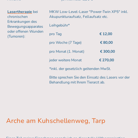
Lasertherapie
bei
MKW Low-Level-Laser "Power-Twin XP5" inkl.
chronischen
Akupunkturaufsatz, Fellaufsatz etc.
Erkrankungen des
Leihgebühr*
Bewegungsapparates
oder offenen Wunden
pro Tag
€ 12,00
(Tumoren):
pro Woche (7 Tage)
€ 80,00
pro Monat (1. Monat)
€ 300,00
jeder weitere Monat
€ 270,00
*inkl. der gesetzlich geltenden MwSt.
Bitte sprechen Sie den Einsatz des Lasers vor der
Behandlung mit Ihrem Tierarzt ab.
Arche am Kuhschellenweg, Tarp